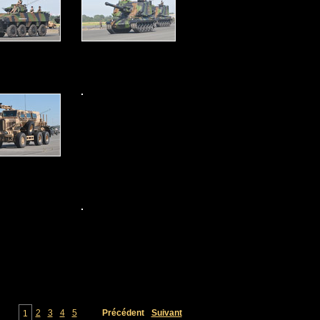
2
3
4
5
Précédent
Suivant
1